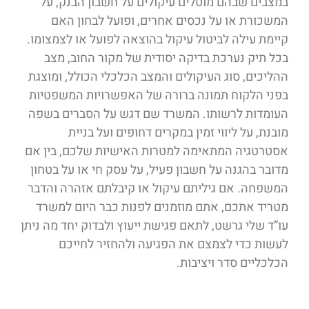
במצבים שבהם מוטלים עיקולים על חשבון הבנק, על
המשכורת או על נכסים אחרים, ופועל לבחון האם
קיימת עילה לביטול עיקול בהוצאה לפועל או לצמצומו.
בכל תיק נערכת בדיקה יסודית של מקור החוב, מצב
ההליכים, סוג העיקולים והמצב הכלכלי הכולל, ומוצגת
בפני הלקוח תמונה ברורה של האפשרויות המשפטיות
העומדות לרשותו. המשרד שם דגש על הסברים בשפה
מובנת, על ליווי זמין במקרים דחופים ועל בניית
אסטרטגיה המתאימה למטרות האישיות שלכם, בין אם
מדובר בהגנה על חשבון פעיל, על עסק חי או על בטחון
המשפחה. אם גיליתם עיקול או קיבלתם אזהרה והדבר
מטריד אתכם, אתם מוזמנים לפנות כבר היום למשרד
עו”ד שלי גרשט, לתאם פגישת ייעוץ ולבדוק יחד מה ניתן
לעשות כדי לצמצם את הפגיעה ולהחזיר לחייכם
הכלכליים סדר ויציבות.