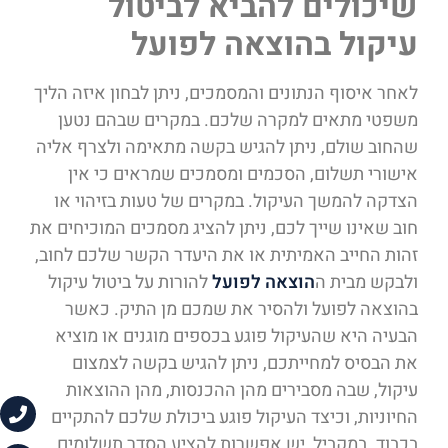
שיכולים להביא לביטול
עיקול בהוצאה לפועל
לאחר איסוף הנתונים והמסמכים, ניתן לבחון איזה הליך
משפטי מתאים למקרה שלכם. במקרים שבהם נטען
שהחוב שולם, ניתן להגיש בקשה מתאימה ולצרף אליה
אישורי תשלום, הסכמים ומסמכים שמראים כי אין
הצדקה להמשך העיקול. במקרים של טעות בזיהוי או
חוב שאינו שייך לכם, ניתן להציג מסמכים המוכיחים את
זהות החייב האמיתית או את היעדר הקשר שלכם לחוב,
ולבקש מבית ה
הוצאה לפועל
להורות על ביטול עיקול
בהוצאה לפועל ולהסיר את שמכם מן התיק. כאשר
הבעיה היא שהעיקול פוגע בכספים מוגנים או מוציא
את הבסיס למחייתכם, ניתן להגיש בקשה לצמצום
עיקול, שבה מסבירים מהן ההכנסות, מהן ההוצאות
החיוניות, וכיצד העיקול פוגע ביכולת שלכם להתקיים
בכבוד. במקביל, יש אפשרות להציע הסדר תשלומים