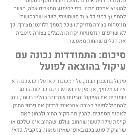
עלולה להכניס אתכם למעגל חובות נוסף במקום
להוציא אתכם ממנו. כדי להימנע ממצבים אלה, חשוב
להתייעץ לפני כל צעד משמעותי, לוודא שהבקשות
מנוסחות בצורה מדויקת ושכל מסמך רלוונטי מצורף. כך
לא שורפים הזדמנויות יקרות ומנצלים בצורה מיטבית
את הכלים שהחוק מאפשר.
סיכום: התמודדות נכונה עם
עיקול בהוצאה לפועל
עיקול בחשבון הבנק, על המשכורת או על רכושכם הוא
אירוע מלחיץ, אך אין פירושו שידיכם כבולות. ברגע
שמזהים את העיקול ומבינים שמדובר בהליך רשמי, ניתן
להתחיל לפעול בצורה אחראית: לבדוק את פרטי התיק,
לאסוף מסמכים, להבין מה מקור החוב ולבחון האם
קיימת עילה לטעון שהחוב שולם, שהחוב אינו שלכם או
שהעיקול פוגע בכם באופן שאינו מאוזן. במקביל, כדאי