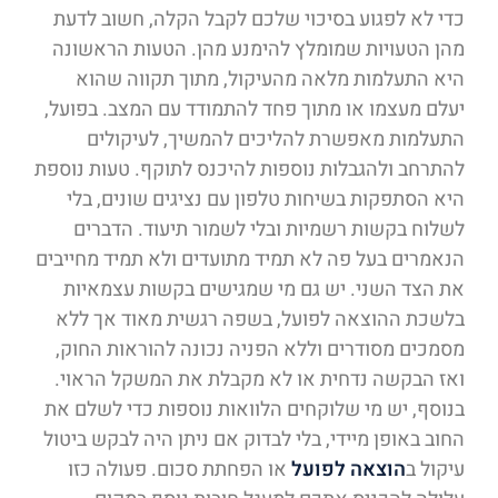
כדי לא לפגוע בסיכוי שלכם לקבל הקלה, חשוב לדעת
מהן הטעויות שמומלץ להימנע מהן. הטעות הראשונה
היא התעלמות מלאה מהעיקול, מתוך תקווה שהוא
יעלם מעצמו או מתוך פחד להתמודד עם המצב. בפועל,
התעלמות מאפשרת להליכים להמשיך, לעיקולים
להתרחב ולהגבלות נוספות להיכנס לתוקף. טעות נוספת
היא הסתפקות בשיחות טלפון עם נציגים שונים, בלי
לשלוח בקשות רשמיות ובלי לשמור תיעוד. הדברים
הנאמרים בעל פה לא תמיד מתועדים ולא תמיד מחייבים
את הצד השני. יש גם מי שמגישים בקשות עצמאיות
בלשכת ההוצאה לפועל, בשפה רגשית מאוד אך ללא
מסמכים מסודרים וללא הפניה נכונה להוראות החוק,
ואז הבקשה נדחית או לא מקבלת את המשקל הראוי.
בנוסף, יש מי שלוקחים הלוואות נוספות כדי לשלם את
החוב באופן מיידי, בלי לבדוק אם ניתן היה לבקש ביטול
עיקול ב
הוצאה לפועל
או הפחתת סכום. פעולה כזו